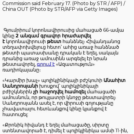
Commission said February 17. (Photo by STR / AFP) /
China OUT (Photo by STR/AFP via Getty Images)
Գյումրիում կորոնավիրուսից մահացած 66-ամյա
կինը
2 անգամ գրավոր հրաժարվել
է
կորոնավիրուսի
թեստ
հանձնել։ Հիվանդանոց
տեղափոխվելուց հետո՝ ահից առաջ հանձնած
թեստի պատասխանը դրական է եղել, սակայն
դրանից առաջ ամուսինն արգելել էր նրան
թեստավորել,
գրում է
«Ազատություն»
ռադիոկայանը։
«Կարմիր խաչ» պոլիկլինիկայի բժշկուհի
Անահիտ
Սանդրոսյանի
խոսքով՝ պոլիկլինիկայի
բժիշկներին
չի հաջողվել համոզել
մահացածի
ամուսնուն, որ թույլատրի կնոջը թեստավորել։
Սանդրոսյանն ասել է, որ վիրուսի գոյությանը
չհավատալու հետևանքով կինը կյանքով է
հատուցել:
«Քրոնիկ հիվանդ է եղել մահացածը, սիրտը
ստենտավորած է, դիմել է պոլիկլինիկա ամսի 11-ին,