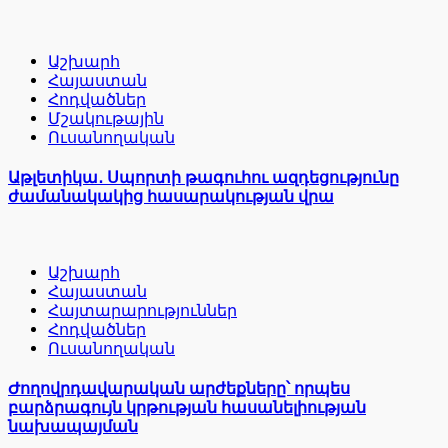
Աշխարհ
Հայաստան
Հոդվածներ
Մշակութային
Ուսանողական
Աթլետիկա․ Սպորտի թագուհու ազդեցությունը
ժամանակակից հասարակության վրա
Աշխարհ
Հայաստան
Հայտարարություններ
Հոդվածներ
Ուսանողական
Ժողովրդավարական արժեքները՝ որպես
բարձրագույն կրթության հասանելիության
նախապայման