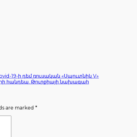
id-19-ի դեմ ռուսական «Սպուտնիկ V»
րների հանդեպ. Թուրքիայի նախագահ
lds are marked
*