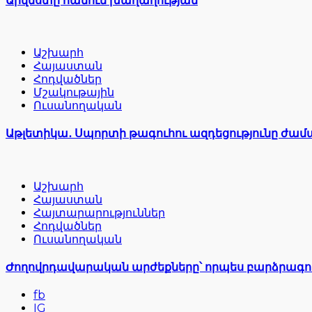
Արվեստը հանուն խաղաղության
Աշխարհ
Հայաստան
Հոդվածներ
Մշակութային
Ուսանողական
Աթլետիկա․ Սպորտի թագուհու ազդեցությունը ժա
Աշխարհ
Հայաստան
Հայտարարություններ
Հոդվածներ
Ուսանողական
Ժողովրդավարական արժեքները՝ որպես բարձրագու
fb
IG