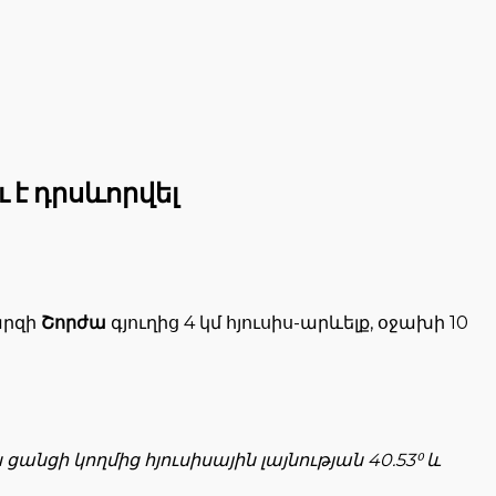
ւ է դրսևորվել
արզի
Շորժա
գյուղից 4 կմ հյուսիս-արևելք, օջախի 10
նցի կողմից հյուսիսային լայնության 40.53⁰ և